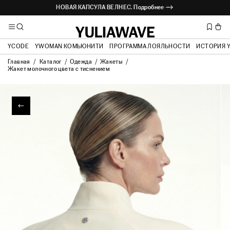
НОВАЯ КАПСУЛА ВЕЛНЕС. Подробнее ⟶
ВЫЕЗДНАЯ ПРИМЕРКА. Подробнее ⟶
YCODE
YWOMAN КОМЬЮНИТИ
ПРОГРАММА ЛОЯЛЬНОСТИ
ИСТОРИЯ 
Главная
Каталог
Одежда
Жакеты
Жакет молочного цвета с тиснением