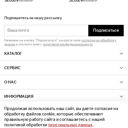
58.000 ₽
116.000 ₽
26.000 ₽
65.000 ₽
Подпишитесь на нашу рассылку
Подписаться
Нажимая на кнопку "Подписаться", вы даете свое
согласие на обработку
данных
в соответствии с
политикой конфиденциальности
КАТАЛОГ
СЕРВИС
О НАС
ИНФОРМАЦИЯ
Продолжая использовать наш сайт, вы даете согласие на
КОНТАКТЫ
обработку файлов cookie, которые обеспечивают
правильную работу сайта и соглашаетесь с нашей
политикой обработки
персональных данных
.