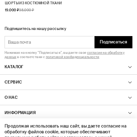
ШОРТЫ ИЗ КОСТЮМНОЙ ТКАНИ
19.000 ₽
38.000 ₽
Подпишитесь на нашу рассылку
Подписаться
Нажимая на кнопку "Подписаться", вы даете свое
согласие на обработку
данных
в соответствии с
политикой конфиденциальности
КАТАЛОГ
СЕРВИС
О НАС
ИНФОРМАЦИЯ
Продолжая использовать наш сайт, вы даете согласие на
КОНТАКТЫ
обработку файлов cookie, которые обеспечивают