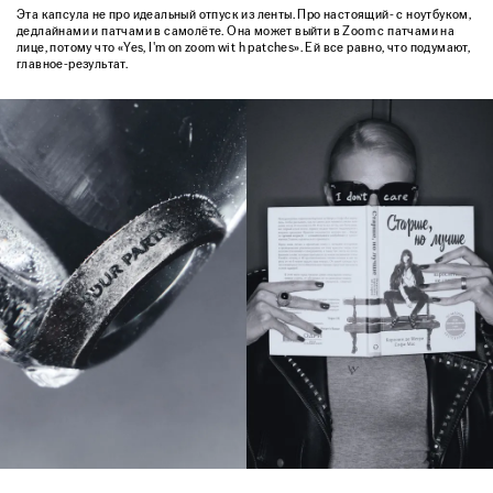
Эта капсула не про идеальный отпуск из ленты. Про настоящий- с ноутбуком,
дедлайнами и патчами в самолёте. Она может выйти в Zoom с патчами на
лице, потому что «Yes, I'm on zoom wit h patches». Ей все равно, что подумают,
главное-результат.