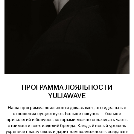
ПРОГРАММА ЛОЯЛЬНОСТИ
YULIAWAVE
Наша программа лояльности доказывает, что идеальные
отношения существуют. Больше покупок — больше
привилегий и бонусов, которыми можно оплачивать часть
стоимости всех изделий бренда. Каждый новый уровень
укрепляет нашу связь и дарит нам возможность создавать