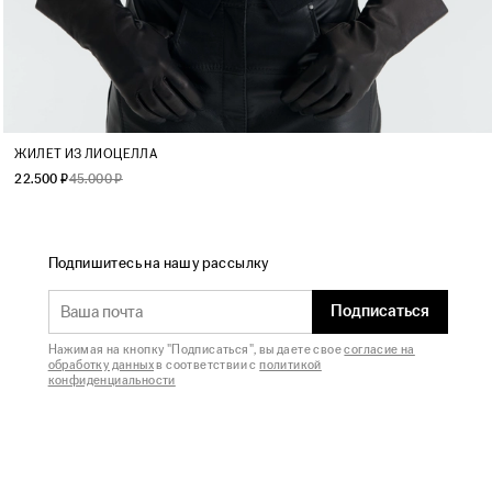
XS
S
M
L
ЖИЛЕТ ИЗ ЛИОЦЕЛЛА
22.500 ₽
45.000 ₽
Подпишитесь на нашу рассылку
Подписаться
Нажимая на кнопку "Подписаться", вы даете свое
согласие на
обработку данных
в соответствии с
политикой
конфиденциальности