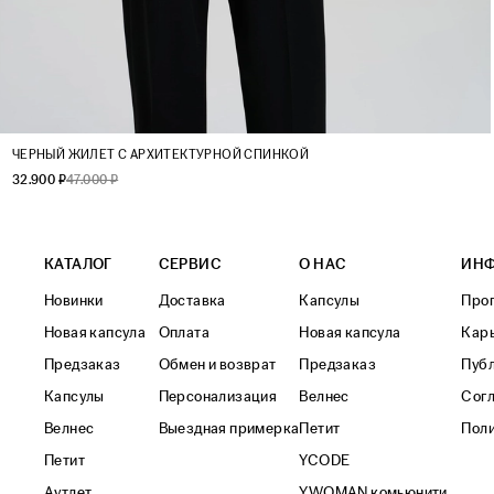
XS
S
M
L
ЧЕРНЫЙ ЖИЛЕТ С АРХИТЕКТУРНОЙ СПИНКОЙ
32.900 ₽
47.000 ₽
КАТАЛОГ
СЕРВИС
О НАС
ИН
Новинки
Доставка
Капсулы
Прог
Новая капсула
Оплата
Новая капсула
Кар
Предзаказ
Обмен и возврат
Предзаказ
Пуб
Капсулы
Персонализация
Велнес
Согл
Велнес
Выездная примерка
Петит
Поли
Петит
YCODE
Аутлет
YWOMAN комьюнити