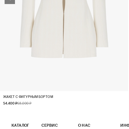
XS
S
M
L
ЖАКЕТ C ФИГУРНЫМ БОРТОМ
54.400 ₽
68.000 ₽
КАТАЛОГ
СЕРВИС
О НАС
ИН