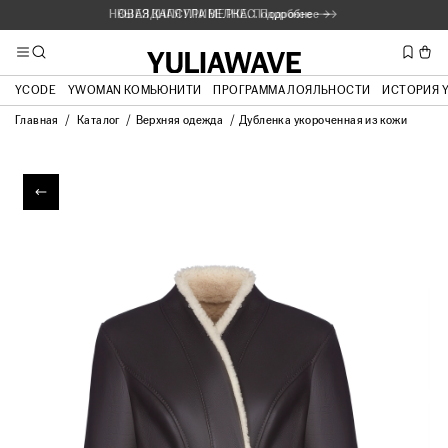
НОВАЯ КАПСУЛА ВЕЛНЕС. Подробнее ⟶
ВЫЕЗДНАЯ ПРИМЕРКА. Подробнее ⟶
YCODE
YWOMAN КОМЬЮНИТИ
ПРОГРАММА ЛОЯЛЬНОСТИ
ИСТОРИЯ 
Главная
Каталог
Верхняя одежда
Дубленка укороченная из кожи