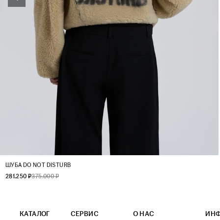
XS
S
M
L
ШУБА DO NOT DISTURB
281.250 ₽
375.000 ₽
КАТАЛОГ
СЕРВИС
О НАС
ИН