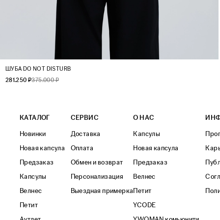
XS
S
M
L
ШУБА DO NOT DISTURB
281.250 ₽
375.000 ₽
КАТАЛОГ
СЕРВИС
О НАС
ИН
Новинки
Доставка
Капсулы
Прог
Новая капсула
Оплата
Новая капсула
Кар
Предзаказ
Обмен и возврат
Предзаказ
Пуб
Капсулы
Персонализация
Велнес
Согл
Велнес
Выездная примерка
Петит
Поли
Петит
YCODE
Аутлет
YWOMAN комьюнити