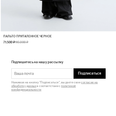
XS
S
M
L
ПАЛЬТО ПРИТАЛЕННОЕ ЧЕРНОЕ
71.500 ₽
110.000 ₽
Подпишитесь на нашу рассылку
Подписаться
Нажимая на кнопку "Подписаться", вы даете свое
согласие на
обработку данных
в соответствии с
политикой
конфиденциальности