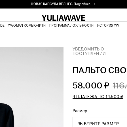
НОВАЯ КАПСУЛА ВЕЛНЕС. Подробнее ⟶
ВЫЕЗДНАЯ ПРИМЕРКА. Подробнее ⟶
ODE
YWOMAN КОМЬЮНИТИ
ПРОГРАММА ЛОЯЛЬНОСТИ
ИСТОРИЯ YW
УВЕДОМИТЬ О
ПОСТУПЛЕНИИ
ПАЛЬТО СВО
58.000 ₽
116
4 ПЛАТЕЖА ПО
14.500 ₽
Размер
ВЫБЕРИТЕ РАЗМЕР