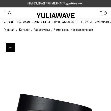
НОВАЯ КАПСУЛА ВЕЛНЕС. Подробнее ⟶
ВЫЕЗДНАЯ ПРИМЕРКА. Подробнее ⟶
YCODE
YWOMAN КОМЬЮНИТИ
ПРОГРАММА ЛОЯЛЬНОСТИ
ИСТОРИЯ 
Главная
Каталог
Аксессуары
Ремень с винтажной пряжкой