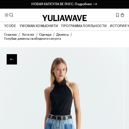
НОВАЯ КАПСУЛА ВЕЛНЕС. Подробнее ⟶
ВЫЕЗДНАЯ ПРИМЕРКА. Подробнее ⟶
YCODE
YWOMAN КОМЬЮНИТИ
ПРОГРАММА ЛОЯЛЬНОСТИ
ИСТОРИЯ 
Главная
Каталог
Одежда
Джинсы
Голубые джинсы свободного силуэта